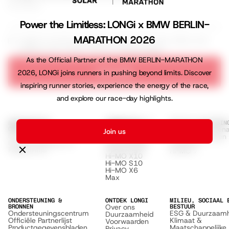
Email address
Power the Limitless: LONGi x BMW BERLIN-
MARATHON 2026
I agree to receive marketing emails with news, offers, and
updates from LONGi. View our
Privacy Policy
As the Official Partner of the BMW BERLIN-MARATHON
Subscribe
2026, LONGi joins runners in pushing beyond limits. Discover
inspiring runner stories, experience the energy of the race,
and explore our race-day highlights.
RESIDENTIËLE
COMMERCIËLE &
UTILITY OPLOSSIN
Toepassingsscena
OPLOSSINGEN
INDUSTRIËLE
Join us
EcoLife Serie
OPLOSSINGEN
GSE Oplossingen
Commerciële
EcoLife Installateurs
Hi-MO 9
Oplossingen
Programma
Hi-MO 7
Hi-MO X10
Hi-MO S10
Hi-MO X6
Max
ONDERSTEUNING &
ONTDEK LONGI
MILIEU, SOCIAAL 
Over ons
BRONNEN
BESTUUR
Ondersteuningscentrum
ESG & Duurzaamh
Duurzaamheid
Officiële Partnerlijst
Klimaat &
Voorwaarden
Productgegevensbladen
Maatschappelijke
Privacy