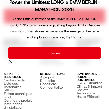
Power the Limitless: LONGi x BMW BERLIN-
I agree to receive marketing emails with news, offers, and
updates from LONGi. View our
Privacy Policy
MARATHON 2026
Subscribe
As the Official Partner of the BMW BERLIN-MARATHON
2026, LONGi joins runners in pushing beyond limits. Discover
inspiring runner stories, experience the energy of the race,
and explore our race-day highlights.
SOLUTIONS
SOLUTIONS
SOLUTIONS POUR
RÉSIDENTIELLES
COMMERCIALES ET
LES SERVICES
Série EcoLife
INDUSTRIELLES
PUBLICS
Solutions
Scénarios
Programme
Commerciales
d'application
Join us
d'installation
Hi-MO X10
Solutions GSE
EcoLife
Hi-MO S10
Hi-MO 9
Hi-MO X6 Max
Hi-MO 7
SUPPORT ET
DÉCOUVRIR LONGI
ENVIRONNEMENT,
À propos
RESSOURCES
SOCIAL ET
Centre d'aide
GOUVERNANCE
Durabilité
ESG & Durabilité
Liste des
Conditions
Climat & Impact
partenaires
Confidentialité
Sociétal
officiels
Technologie
Fiches techniques
Haute Efficacité
produit
Certificats produit
Instructions
d'installation