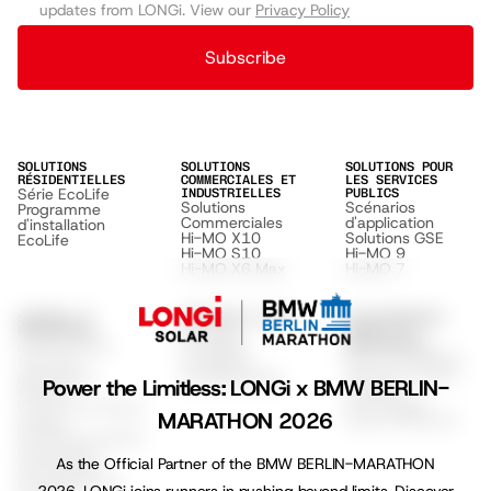
updates from LONGi. View our
Privacy Policy
Subscribe
SOLUTIONS
SOLUTIONS
SOLUTIONS POUR
RÉSIDENTIELLES
COMMERCIALES ET
LES SERVICES
Série EcoLife
INDUSTRIELLES
PUBLICS
Solutions
Scénarios
Programme
Commerciales
d'application
d'installation
Hi-MO X10
Solutions GSE
EcoLife
Hi-MO S10
Hi-MO 9
Hi-MO X6 Max
Hi-MO 7
SUPPORT ET
DÉCOUVRIR LONGI
ENVIRONNEMENT,
À propos
RESSOURCES
SOCIAL ET
Centre d'aide
GOUVERNANCE
Durabilité
ESG & Durabilité
Liste des
Conditions
Climat & Impact
partenaires
Confidentialité
Power the Limitless: LONGi x BMW BERLIN-
Sociétal
officiels
Technologie
Fiches techniques
MARATHON 2026
Haute Efficacité
produit
Certificats produit
Instructions
As the Official Partner of the BMW BERLIN-MARATHON
d'installation
Documents de