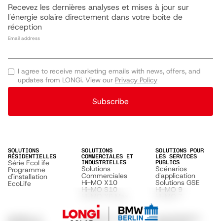
Recevez les dernières analyses et mises à jour sur
l'énergie solaire directement dans votre boîte de
réception
Email address
I agree to receive marketing emails with news, offers, and
updates from LONGi. View our
Privacy Policy
Subscribe
SOLUTIONS
SOLUTIONS
SOLUTIONS POUR
RÉSIDENTIELLES
COMMERCIALES ET
LES SERVICES
Série EcoLife
INDUSTRIELLES
PUBLICS
Solutions
Scénarios
Programme
Commerciales
d'application
d'installation
Hi-MO X10
Solutions GSE
EcoLife
Hi-MO S10
Hi-MO 9
Hi-MO X6 Max
Hi-MO 7
SUPPORT ET
DÉCOUVRIR LONGI
ENVIRONNEMENT,