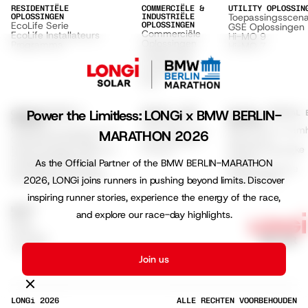
RESIDENTIËLE
COMMERCIËLE &
UTILITY OPLOSSIN
Toepassingsscena
OPLOSSINGEN
INDUSTRIËLE
EcoLife Serie
OPLOSSINGEN
GSE Oplossingen
Commerciële
EcoLife Installateurs
Hi-MO 9
Oplossingen
Programma
Hi-MO 7
Hi-MO X10
Hi-MO S10
Hi-MO X6
Max
Power the Limitless: LONGi x BMW BERLIN-
ONDERSTEUNING &
ONTDEK LONGI
MILIEU, SOCIAAL 
Over ons
BRONNEN
BESTUUR
Ondersteuningscentrum
ESG & Duurzaamh
Duurzaamheid
MARATHON 2026
Officiële Partnerlijst
Klimaat &
Voorwaarden
Productgegevensbladen
Maatschappelijke
Privacy
Productcertificaten
Impact
As the Official Partner of the BMW BERLIN-MARATHON
Installatie-instructies
Hoog-efficiënte
Garantiedocumenten
Technologie
2026, LONGi joins runners in pushing beyond limits. Discover
inspiring runner stories, experience the energy of the race,
MEDIA
and explore our race-day highlights.
Blog
Press
YouTube
LinkedIn
Join us
LONGi
2026
ALLE RECHTEN VOORBEHOUDEN