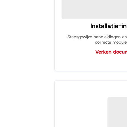
Installatie-i
Stapsgewijze handleidingen en
correcte module-i
Verken docu