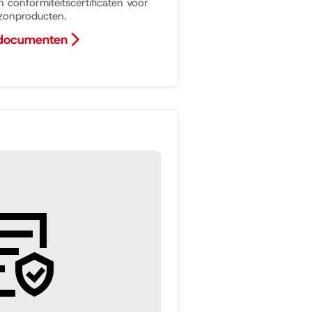
en conformiteitscertificaten voor
zonproducten.
 documenten
