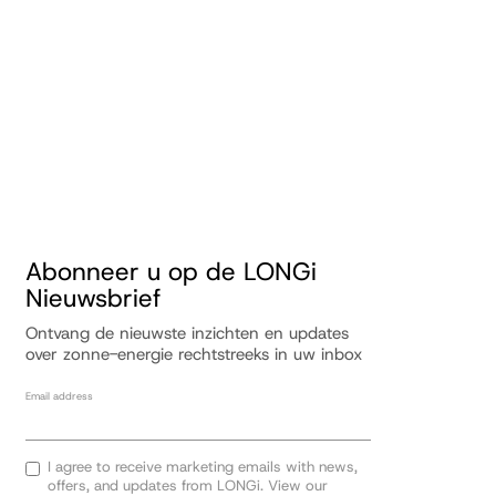
Abonneer u op de LONGi
Nieuwsbrief
Ontvang de nieuwste inzichten en updates
over zonne-energie rechtstreeks in uw inbox
Email address
I agree to receive marketing emails with news,
offers, and updates from LONGi. View our