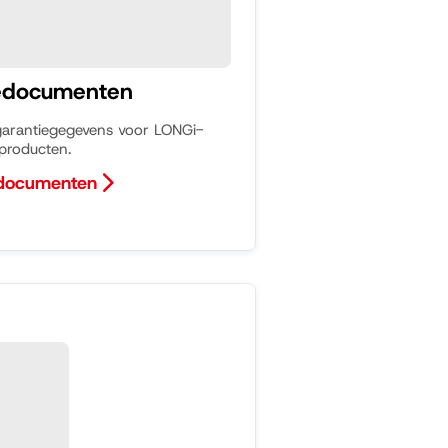
edocumenten
garantiegegevens voor LONGi-
producten.
 documenten
