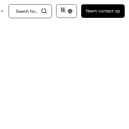
NL
NL
Neem contact op
m
