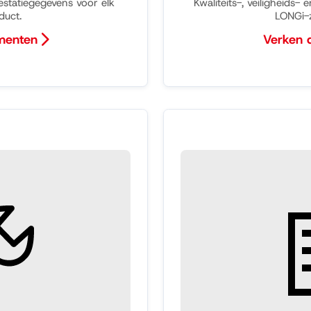
estatiegegevens voor elk
Kwaliteits-, veiligheids- 
duct.
LONGi-
menten
Verken
