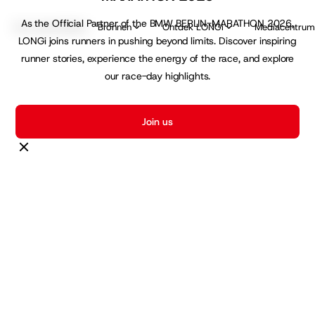
As the Official Partner of the BMW BERLIN-MARATHON 2026,
Voor particulieren
Bronnen
Ontdek LONGi
Mediacentru
LONGi joins runners in pushing beyond limits. Discover inspiring
runner stories, experience the energy of the race, and explore
our race-day highlights.
Join us