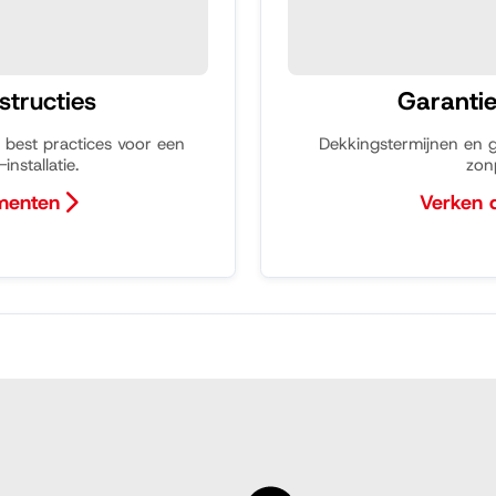
nstructies
Garanti
 best practices voor een
Dekkingstermijnen en 
nstallatie.
zon
menten
Verken
