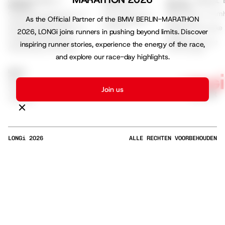
ONDERSTEUNING &
ONTDEK LONGI
MILIEU, SOCIAAL 
Over ons
BRONNEN
BESTUUR
Ondersteuningscentrum
ESG & Duurzaamh
Duurzaamheid
As the Official Partner of the BMW BERLIN-MARATHON
Officiële Partnerlijst
Klimaat &
Voorwaarden
Productgegevensbladen
Maatschappelijke
Privacy
2026, LONGi joins runners in pushing beyond limits. Discover
Productcertificaten
Impact
Installatie-instructies
Hoog-efficiënte
inspiring runner stories, experience the energy of the race,
Garantiedocumenten
Technologie
and explore our race-day highlights.
MEDIA
Blog
Press
Join us
YouTube
LinkedIn
LONGi
2026
ALLE RECHTEN VOORBEHOUDEN