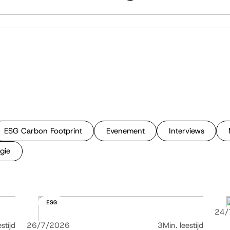
ESG Carbon Footprint
Evenement
Interviews
gie
ESG
24/
stijd
26/7/2026
3
Min. leestijd