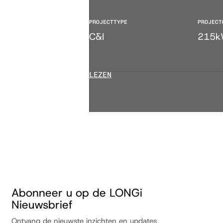
PROJECTTYPE
PROJECT
C&I
215k
LEZEN
Abonneer u op de LONGi
Nieuwsbrief
Ontvang de nieuwste inzichten en updates