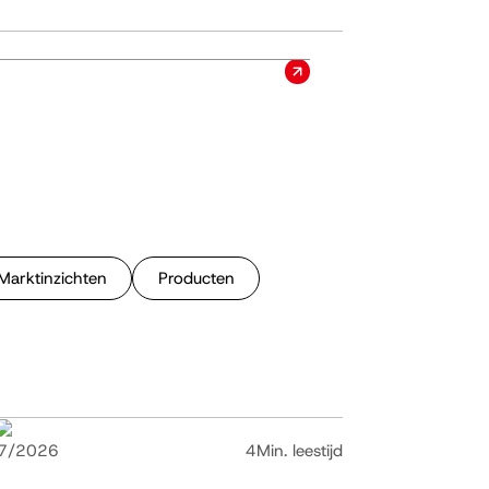
ESG
LEZEN
DATUM
July 26, 2026
Marktinzichten
Producten
7/2026
4
Min. leestijd