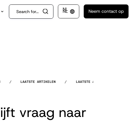
NL
NL
Neem contact op
m

/
LAATSTE ARTIKELEN
/
LAATSTE ARTIKELEN
/
LAATS
jft vraag naar
Ener
waar