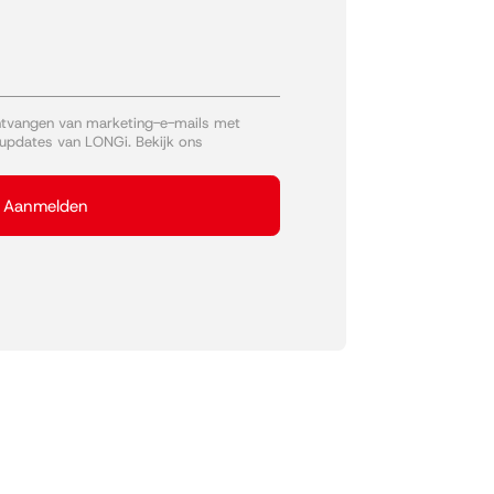
ntvangen van marketing-e-mails met
 updates van LONGi. Bekijk ons
Aanmelden