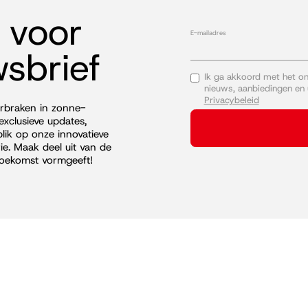
n voor
E-mailadres
sbrief
Ik ga akkoord met het o
nieuws, aanbiedingen en
Privacybeleid
orbraken in zonne-
exclusieve updates,
blik op onze innovatieve
e. Maak deel uit van de
toekomst vormgeeft!