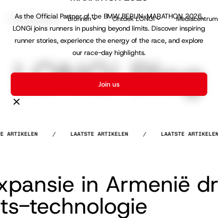
As the Official Partner of the BMW BERLIN-MARATHON 2026,
Voor particulieren
Bronnen
Ontdek LONGi
Mediacentru
LONGi joins runners in pushing beyond limits. Discover inspiring
runner stories, experience the energy of the race, and explore
our race-day highlights.
LONGi Blog
Join us
TIKELEN
/
LAATSTE ARTIKELEN
/
LAATSTE ARTIKELEN
xpansie in Armenië dri
s-technologie