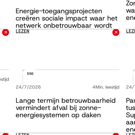
Zo
wa
Energie-toegangsprojecten
en
creëren sociale impact waar het
netwerk onbetrouwbaar wordt
LEZEN
LEZ
ESG
stijd
24/7/2026
4
Min. leestijd
24/
Lange termijn betrouwbaarheid
Pa
vermindert afval bij zonne-
tu
energiesystemen op daken
Su
aa
en