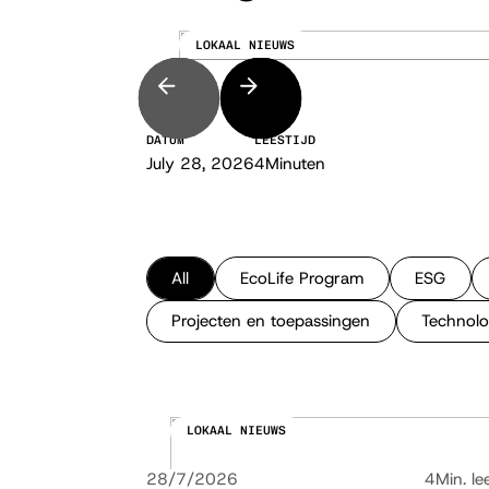
LOKAAL NIEUWS
LEZEN
DATUM
LEESTIJD
July 28, 2026
4
Minuten
All
EcoLife Program
ESG
Projecten en toepassingen
Technolo
LOKAAL NIEUWS
28/7/2026
4
Min. lee