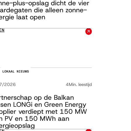
nne-plus-opslag dicht de vier
ardegaten die alleen zonne-
ergie laat open
EN
LOKAAL NIEUWS
7/2026
4
Min. leestijd
rtnerschap op de Balkan
ssen LONGi en Green Energy
pplier verdiept met 150 MW
n PV en 150 MWh aan
ergieopslag