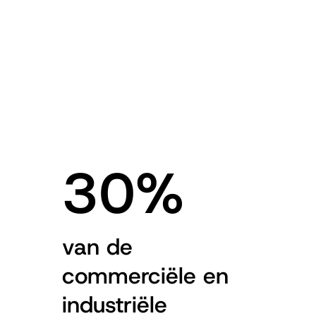
Hi-MO X10 Guardian Light Design
Hoge prestaties voor
daken met weinig
belasting
30%
van de
commerciële en
industriële