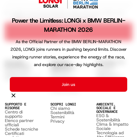
I agree to receive marketing emails with news, offers, and
updates from LONGi. View our
Privacy Policy
Power the Limitless: LONGi x BMW BERLIN-
MARATHON 2026
Subscribe
As the Official Partner of the BMW BERLIN-MARATHON
2026, LONGi joins runners in pushing beyond limits. Discover
inspiring runner stories, experience the energy of the race,
SOLUZIONI
SOLUZIONI
SOLUZIONI PER
and explore our race-day highlights.
RESIDENZIALI
COMMERCIALI E
L'UTILITÀ
Serie EcoLife
Scenari
INDUSTRIALI
Soluzioni
Programma
applicativi
Commerciali
Installatori EcoLife
Soluzioni GSE
Hi-MO X10
Hi-MO 9
Join us
Hi-MO S10
Hi-MO 7
Hi-MO X6 Max
SUPPORTO E
SCOPRI LONGI
AMBIENTE,
Chi siamo
RISORSE
SOCIALE E
Centro di
GOVERNANCE
Sostenibilità
ESG &
supporto
Termini
Sostenibilità
Elenco partner
Privacy
Clima & Impatto
ufficiali
Sociale
Schede tecniche
Tecnologia ad
Certificati