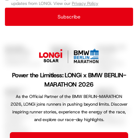
updates from LONGi. View our
Privacy Policy
Subscribe
SOLUZIONI
SOLUZIONI
SOLUZIONI PER
RESIDENZIALI
COMMERCIALI E
L'UTILITÀ
Serie EcoLife
Scenari
INDUSTRIALI
Soluzioni
Programma
applicativi
Commerciali
Installatori EcoLife
Soluzioni GSE
Hi-MO X10
Hi-MO 9
Hi-MO S10
Hi-MO 7
Power the Limitless: LONGi x BMW BERLIN-
Hi-MO X6 Max
MARATHON 2026
SUPPORTO E
SCOPRI LONGI
AMBIENTE,
Chi siamo
RISORSE
SOCIALE E
As the Official Partner of the BMW BERLIN-MARATHON
Centro di
GOVERNANCE
Sostenibilità
ESG &
supporto
Termini
2026, LONGi joins runners in pushing beyond limits. Discover
Sostenibilità
Elenco partner
Privacy
Clima & Impatto
ufficiali
inspiring runner stories, experience the energy of the race,
Sociale
Schede tecniche
Tecnologia ad
Certificati
and explore our race-day highlights.
Alta Efficienza
prodotto
Istruzioni di
installazione
Documenti di