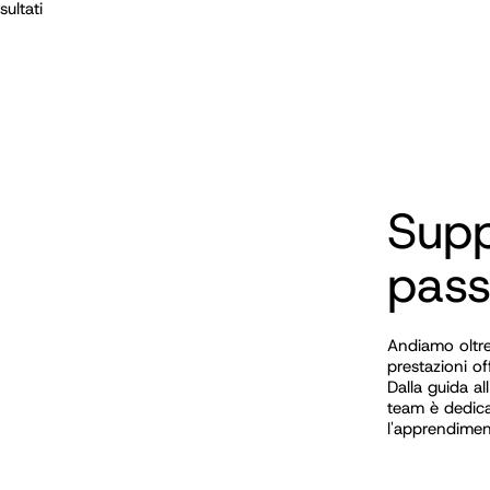
ultati
Supp
pas
Andiamo oltre 
prestazioni o
Dalla guida all
team è dedica
l'apprendimen