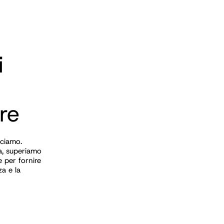
i
re
cciamo.
ia, superiamo
e per fornire
za e la