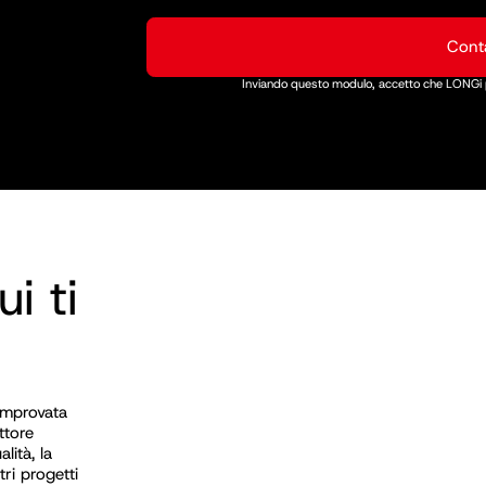
Conta
Inviando questo modulo, accetto che LONGi po
i ti
omprovata
ttore
lità, la
tri progetti