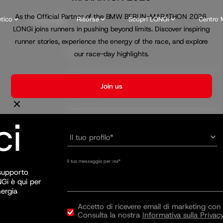
As the Official Partner of the BMW BERLIN-MARATHON 2026,
etico
Per i privati
Risorse
Scopri LONGi
Centro 
LONGi joins runners in pushing beyond limits. Discover inspiring
runner stories, experience the energy of the race, and explore
Nome*
our race-day highlights.
Join us
Indirizzo email*
ci
Il tuo messaggio per noi*
 supporto
Gi è qui per
nergia
Accetto di ricevere email di marketing con
Consulta la nostra
Informativa sulla Privac