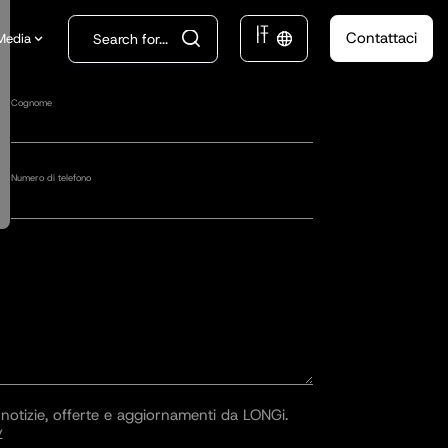
IT
IT
Contattaci
Media

Cognome
Numero di telefono
 notizie, offerte e aggiornamenti da LONGi.
y