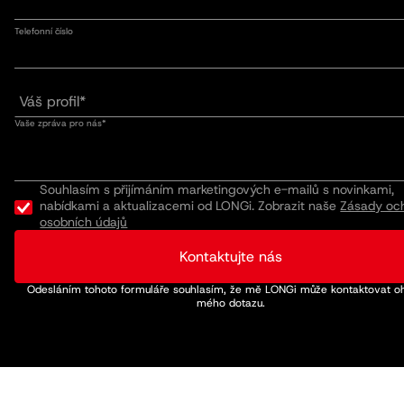
Telefonní číslo
Vaše zpráva pro nás*
Souhlasím s přijímáním marketingových e-mailů s novinkami,
nabídkami a aktualizacemi od LONGi. Zobrazit naše
Zásady oc
osobních údajů
Kontaktujte nás
Odesláním tohoto formuláře souhlasím, že mě LONGi může kontaktovat o
mého dotazu.