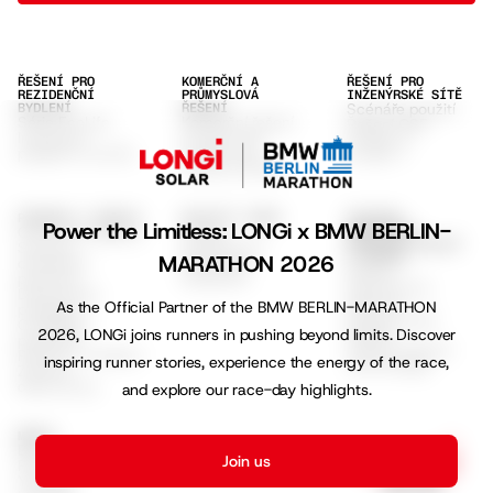
ŘEŠENÍ PRO
KOMERČNÍ A
ŘEŠENÍ PRO
REZIDENČNÍ
PRŮMYSLOVÁ
INŽENÝRSKÉ SÍTĚ
Scénáře použití
BYDLENÍ
ŘEŠENÍ
Série EcoLife
Komerční řešení
Řešení GSE
Instalační
Hi-MO X10
Hi-MO 9
program EcoLife
Hi-MO S10
Hi-MO 7
Hi-MO X6 Max
PODPORA A ZDROJE
OBJEVTE LONGI
ŽIVOTNÍ
Power the Limitless: LONGi x BMW BERLIN-
Centrum podpory
O nás
PROSTŘEDÍ,
SOCIÁLNÍ OBLAST
Seznam
Udržitelnost
A SPRÁVA
MARATHON 2026
oficiálních
Podmínky
ESG &
partnerů
Soukromí
Udržitelnost
Datové listy
Klima &
As the Official Partner of the BMW BERLIN-MARATHON
produktů
Společenský
Certifikáty
Dopad
2026, LONGi joins runners in pushing beyond limits. Discover
produktů
Vysoce Účinná
Pokyny k instalaci
inspiring runner stories, experience the energy of the race,
Technologie
Záruční
dokumenty
and explore our race-day highlights.
MEDIA
Blog
Join us
Press
YouTube