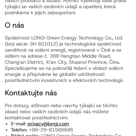
našich produktů a služeb. Rovněž vysvětlují vaše práva
týkající se vašich osobních údajů a opatření, která
podnikáme k jejich zabezpečení.
O nás
Společnost LONGi Green Energy Technology Co., Ltd.
(kód akcie: SH 601012) je technologická společnost
zaměřená na solární energii, registrovaná v Číně a se
sídlem na adrese č. 388 Hangtian Middle Road,
Chang'an District, Xi'an City, Shaanxi Province, Čína.
Specializujeme se na pokročilá řešení v oblasti solární
energie a přispíváme ke globální udržitelnosti
prostřednictvím inovativních a efektivních technologií.
Kontaktujte nás
Pro dotazy, stížnosti nebo návrhy týkající se těchto
zásad nebo vašich osobních údajů nás můžete
kontaktovat prostřednictvím:
E-mail
:
privacy@longi.com
Telefon
: +86-29-81566686
Běžná pošta
: LONGi Green Energy Technology Co.,