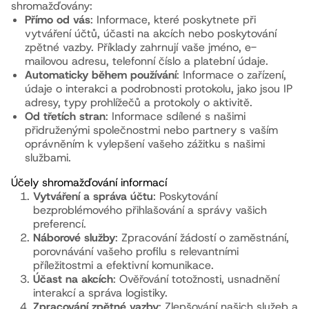
shromažďovány:
Přímo od vás
: Informace, které poskytnete při
vytváření účtů, účasti na akcích nebo poskytování
zpětné vazby. Příklady zahrnují vaše jméno, e-
mailovou adresu, telefonní číslo a platební údaje.
Automaticky během používání
: Informace o zařízení,
údaje o interakci a podrobnosti protokolu, jako jsou IP
adresy, typy prohlížečů a protokoly o aktivitě.
Od třetích stran
: Informace sdílené s našimi
přidruženými společnostmi nebo partnery s vaším
oprávněním k vylepšení vašeho zážitku s našimi
službami.
Účely shromažďování informací
Vytváření a správa účtu
: Poskytování
bezproblémového přihlašování a správy vašich
preferencí.
Náborové služby
: Zpracování žádostí o zaměstnání,
porovnávání vašeho profilu s relevantními
příležitostmi a efektivní komunikace.
Účast na akcích
: Ověřování totožnosti, usnadnění
interakcí a správa logistiky.
Zpracování zpětné vazby
: Zlepšování našich služeb a