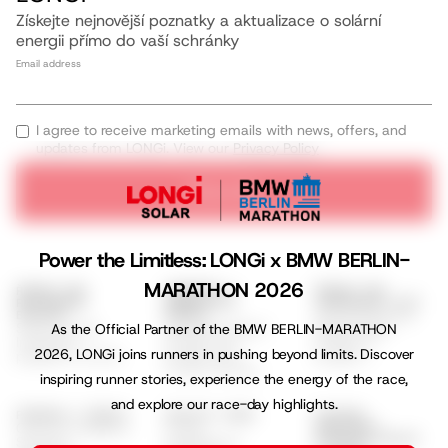
Získejte nejnovější poznatky a aktualizace o solární
energii přímo do vaší schránky
Email address
I agree to receive marketing emails with news, offers, and
updates from LONGi. View our
Privacy Policy
Subscribe
Power the Limitless: LONGi x BMW BERLIN-
MARATHON 2026
ŘEŠENÍ PRO
KOMERČNÍ A
ŘEŠENÍ PRO
REZIDENČNÍ
PRŮMYSLOVÁ
INŽENÝRSKÉ SÍTĚ
Scénáře použití
BYDLENÍ
ŘEŠENÍ
Série EcoLife
Komerční řešení
As the Official Partner of the BMW BERLIN-MARATHON
Řešení GSE
Instalační
Hi-MO X10
Hi-MO 9
2026, LONGi joins runners in pushing beyond limits. Discover
program EcoLife
Hi-MO S10
Hi-MO 7
Hi-MO X6 Max
inspiring runner stories, experience the energy of the race,
and explore our race-day highlights.
PODPORA A ZDROJE
OBJEVTE LONGI
ŽIVOTNÍ
Centrum podpory
O nás
PROSTŘEDÍ,
SOCIÁLNÍ OBLAST
Seznam
Udržitelnost