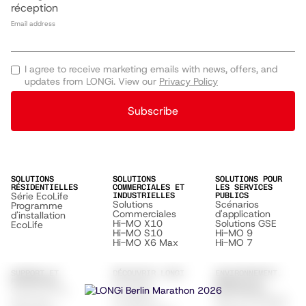
réception
Email address
I agree to receive marketing emails with news, offers, and
updates from LONGi. View our
Privacy Policy
Subscribe
SOLUTIONS
SOLUTIONS
SOLUTIONS POUR
RÉSIDENTIELLES
COMMERCIALES ET
LES SERVICES
Série EcoLife
INDUSTRIELLES
PUBLICS
Solutions
Scénarios
Programme
Commerciales
d'application
d'installation
Hi-MO X10
Solutions GSE
EcoLife
Hi-MO S10
Hi-MO 9
Hi-MO X6 Max
Hi-MO 7
SUPPORT ET
DÉCOUVRIR LONGI
ENVIRONNEMENT,
À propos
RESSOURCES
SOCIAL ET
Centre d'aide
GOUVERNANCE
Durabilité
ESG & Durabilité
Liste des
Conditions