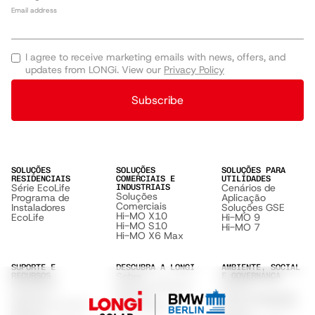
Email address
I agree to receive marketing emails with news, offers, and
updates from LONGi. View our
Privacy Policy
Subscribe
SOLUÇÕES
SOLUÇÕES
SOLUÇÕES PARA
RESIDENCIAIS
COMERCIAIS E
UTILIDADES
Série EcoLife
Cenários de
INDUSTRIAIS
Soluções
Programa de
Aplicação
Comerciais
Instaladores
Soluções GSE
Hi-MO X10
EcoLife
Hi-MO 9
Hi-MO S10
Hi-MO 7
Hi-MO X6 Max
SUPORTE E
DESCUBRA A LONGI
AMBIENTE, SOCIAL
Sobre
RECURSOS
E GOVERNANÇA
Central de
ESG &
Sustentabilidade
Suporte
Sustentabilidade
Termos
Lista de Parceiros
Clima & Impacto
Privacidade
Oficiais
Social