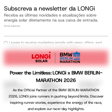
Subscreva a newsletter da LONGi
Receba as últimas novidades e atualizações sobre
energia solar diretamente na sua caixa de entrada.
Email address
I agree to receive marketing emails with news, offers, and
updates from LONGi. View our
Privacy Policy
Subscribe
Power the Limitless: LONGi x BMW BERLIN-
MARATHON 2026
SOLUÇÕES
SOLUÇÕES
SOLUÇÕES PARA
RESIDENCIAIS
COMERCIAIS E
UTILIDADES
Série EcoLife
Cenários de
INDUSTRIAIS
As the Official Partner of the BMW BERLIN-MARATHON
Soluções
Programa de
Aplicação
Comerciais
Instaladores
Soluções GSE
2026, LONGi joins runners in pushing beyond limits. Discover
Hi-MO X10
EcoLife
Hi-MO 9
inspiring runner stories, experience the energy of the race,
Hi-MO S10
Hi-MO 7
Hi-MO X6 Max
and explore our race-day highlights.