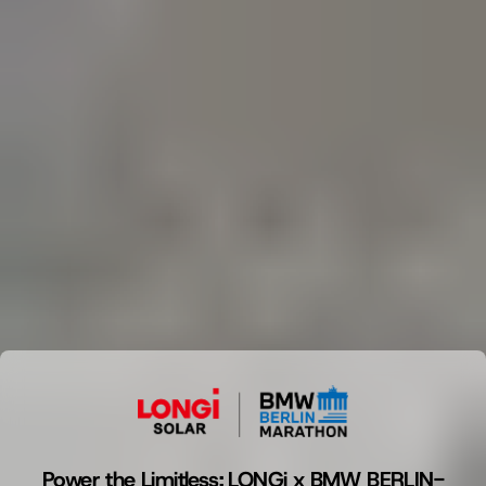
Power the Limitless: LONGi x BMW BERLIN-