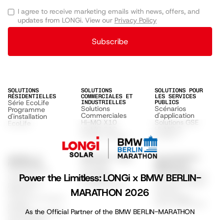
I agree to receive marketing emails with news, offers, and
updates from LONGi. View our
Privacy Policy
Subscribe
SOLUTIONS
SOLUTIONS
SOLUTIONS POUR
RÉSIDENTIELLES
COMMERCIALES ET
LES SERVICES
Série EcoLife
INDUSTRIELLES
PUBLICS
Solutions
Scénarios
Programme
Commerciales
d'application
d'installation
Hi-MO X10
Solutions GSE
EcoLife
Hi-MO S10
Hi-MO 9
Hi-MO X6 Max
Hi-MO 7
SUPPORT ET
DÉCOUVRIR LONGI
ENVIRONNEMENT,
À propos
RESSOURCES
SOCIAL ET
Centre d'aide
GOUVERNANCE
Durabilité
Power the Limitless: LONGi x BMW BERLIN-
ESG & Durabilité
Liste des
Conditions
Climat & Impact
partenaires
Confidentialité
Sociétal
MARATHON 2026
officiels
Technologie
Fiches techniques
Haute Efficacité
produit
Certificats produit
As the Official Partner of the BMW BERLIN-MARATHON
Instructions