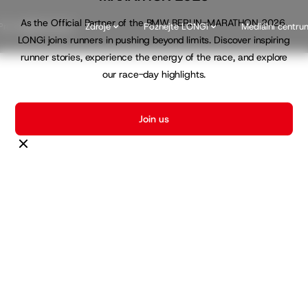
As the Official Partner of the BMW BERLIN-MARATHON 2026,
Pro majitele domů
Zdroje
Poznejte LONGi
Mediální centru
LONGi joins runners in pushing beyond limits. Discover inspiring
runner stories, experience the energy of the race, and explore
our race-day highlights.
Join us