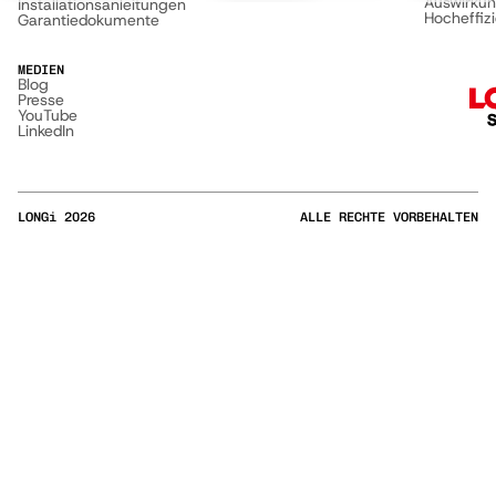
Auswirku
Installationsanleitungen
Hocheffiz
Garantiedokumente
MEDIEN
Blog
Presse
YouTube
LinkedIn
LONGi
2026
ALLE RECHTE VORBEHALTEN