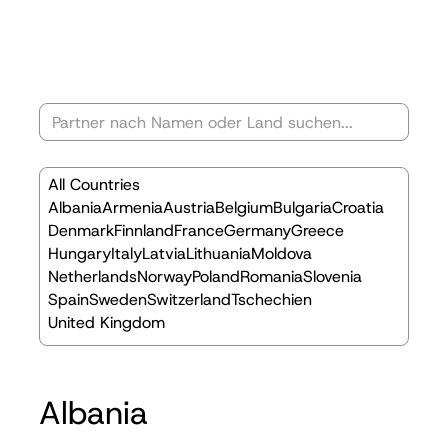
All Countries
Albania
Armenia
Austria
Belgium
Bulgaria
Croatia
Denmark
Finnland
France
Germany
Greece
Hungary
Italy
Latvia
Lithuania
Moldova
Netherlands
Norway
Poland
Romania
Slovenia
Spain
Sweden
Switzerland
Tschechien
United Kingdom
Albania