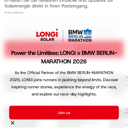
Erhalten Sie die neuesten Einblicke und Updates zur
Solarenergie direkt in Ihren Posteingang.
Email address
I agree to receive marketing emails with news, offers, and
updates from LONGi. View our
Privacy Policy
Subscribe
Power the Limitless: LONGi x BMW BERLIN-
MARATHON 2026
As the Official Partner of the BMW BERLIN-MARATHON
WOHNRAUM-LÖSUNGEN
GEWERBE- UND
UTILITY S
2026, LONGi joins runners in pushing beyond limits. Discover
EcoLife Serie
Anwendun
INDUSTRIELÖSUNGEN
Gewerbliche Lösungen
EcoLife Installer
GSE Lösu
inspiring runner stories, experience the energy of the race,
Hi-MO X10
Programm
Hi-MO 9
Hi-MO S10
Hi-MO 7
and explore our race-day highlights.
Hi-MO X6 Max
SUPPORT & RESSOURCEN
LONGI ENTDECKEN
UMWELT, S
Join us
Support-Hub
Über uns
UNTERNEHM
ESG & Nac
Offizielle Partnerliste
Nachhaltigkeit
Klima &
Produktdatenblätter
Geschäftsbedingungen
Gesellscha
Produktzertifikate
Datenschutz