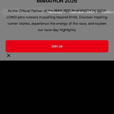
MARATHON 2026
As the Official Partner of the BMW BERLIN-MARATHON 2026,
Para propietarios
Club LONGi
Recursos
Descubre LONGi
Centro 
LONGi joins runners in pushing beyond limits. Discover inspiring
runner stories, experience the energy of the race, and explore
our race-day highlights.
Join us