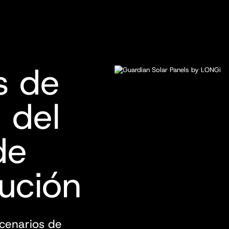
s de
 del
de
ución
scenarios de