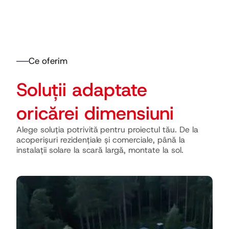
6
2
1
1
0
8
#
Ce oferim
3
2
2
1
0
Soluții adaptate
4
3
3
2
1
oricărei dimensiuni
Alege soluția potrivită pentru proiectul tău. De la
acoperișuri rezidențiale și comerciale, până la
5
4
4
3
2
instalații solare la scară largă, montate la sol.
6
5
5
4
3