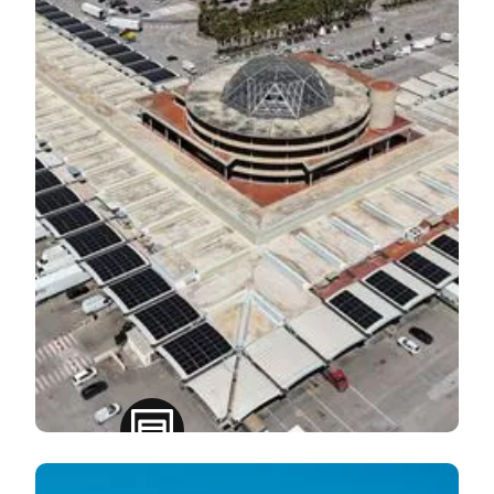
Panouri elegante și performante,
concepute pentru orice tip de
locuință.
Soluții Comerciale Și