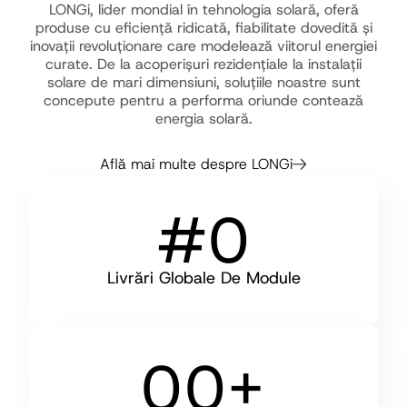
LONGi, lider mondial în tehnologia solară, oferă
produse cu eficiență ridicată, fiabilitate dovedită și
inovații revoluționare care modelează viitorul energiei
curate. De la acoperișuri rezidențiale la instalații
solare de mari dimensiuni, soluțiile noastre sunt
concepute pentru a performa oriunde contează
energia solară.
Află mai multe despre LONGi
#
0
Livrări Globale De Module
1
1
2
2
0
0
+