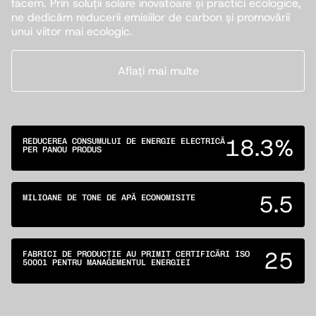
facem. Prin soluții solare inovatoare și practici ecologice,
ne dedicăm reducerii emisiilor de carbon și promovării
unui viitor mai ecologic.
Aflați mai multe
18.3%
REDUCEREA CONSUMULUI DE ENERGIE ELECTRICĂ
PER PANOU PRODUS
5.5
MILIOANE DE TONE DE APĂ ECONOMISITE
25
FABRICI DE PRODUCȚIE AU PRIMIT CERTIFICĂRI ISO
50001 PENTRU MANAGEMENTUL ENERGIEI