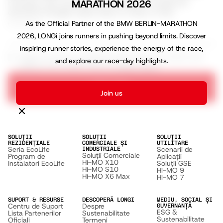
Primește cele mai recente informații și noutăți din
MARATHON 2026
domeniul energiei solare direct în inbox-ul tău
As the Official Partner of the BMW BERLIN-MARATHON
Email address
2026, LONGi joins runners in pushing beyond limits. Discover
inspiring runner stories, experience the energy of the race,
I agree to receive marketing emails with news, offers, and
and explore our race-day highlights.
updates from LONGi. View our
Privacy Policy
Subscribe
Join us
SOLUȚII
SOLUȚII
SOLUȚII
REZIDENȚIALE
COMERCIALE ȘI
UTILITARE
Seria EcoLife
Scenarii de
INDUSTRIALE
Soluții Comerciale
Program de
Aplicații
Hi-MO X10
Instalatori EcoLife
Soluții GSE
Hi-MO S10
Hi-MO 9
Hi-MO X6 Max
Hi-MO 7
SUPORT & RESURSE
DESCOPERĂ LONGI
MEDIU, SOCIAL ȘI
Centru de Suport
Despre
GUVERNANȚĂ
ESG &
Lista Partenerilor
Sustenabilitate
Sustenabilitate
Oficiali
Termeni