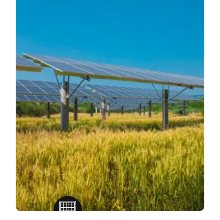
Industriale
Soluții solare inteligente care
alimentează afacerile la scară
mare.