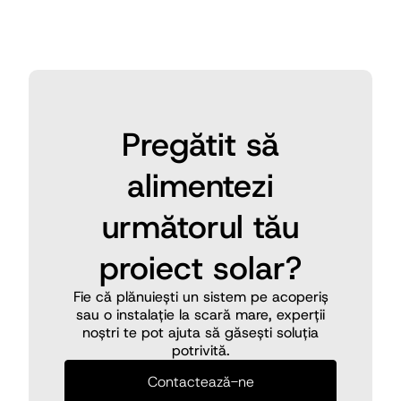
Soluții Pentru Implementari
De Scală
Module de ultimă generație,
concepute pentru performanță și
impact la scară de rețea.
Pregătit să
alimentezi
următorul tău
proiect solar?
Fie că plănuiești un sistem pe acoperiș
sau o instalație la scară mare, experții
noștri te pot ajuta să găsești soluția
potrivită.
Contactează-ne