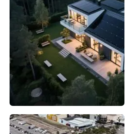
0
6
0
5
4
7
6
5
0
0
6
7
0
Soluții Rezidențiale